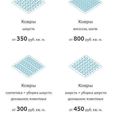
Ковры
Ковры
шерсть
вискоза, шелк
350
800
от
руб. кв. м.
от
руб. кв. м.
Ковры
Ковры
cинтетика + уборка шерсти
шерсть + уборка шерсти
домашних животных
домашних животных
300
450
от
руб. кв. м.
от
руб. кв. м.