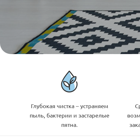
Глубокая чистка – устраняем
С
пыль, бактерии и застарелые
воз
пятна.
зак