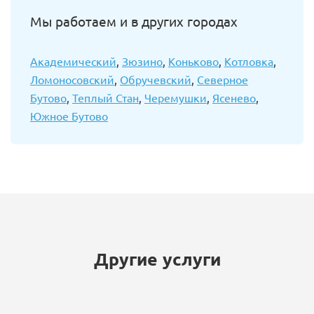
Мы работаем и в других городах
Академический
,
Зюзино
,
Коньково
,
Котловка
,
Ломоносовский
,
Обручевский
,
Северное
Бутово
,
Теплый Стан
,
Черемушки
,
Ясенево
,
Южное Бутово
Другие услуги