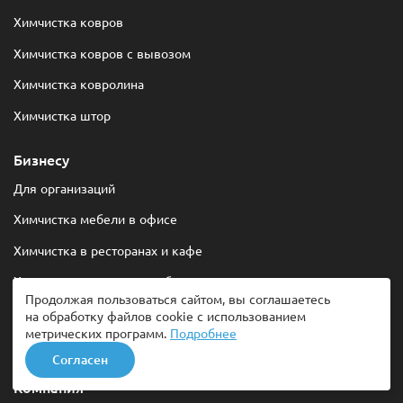
Химчистка ковров
Химчистка ковров с вывозом
Химчистка ковролина
Химчистка штор
Бизнесу
Для организаций
Химчистка мебели в офисе
Химчистка в ресторанах и кафе
Химчистка в школе и учебных заведениях
Продолжая пользоваться сайтом, вы соглашаетесь
Химчистка в детских садах
на обработку файлов cookie с использованием
метрических программ.
Подробнее
Химчистка в кинотеатрах и театрах
Согласен
Компания