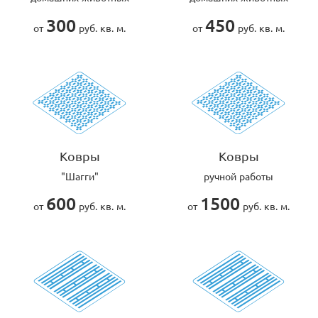
300
450
от
руб. кв. м.
от
руб. кв. м.
Ковры
Ковры
"Шагги"
ручной работы
600
1500
от
руб. кв. м.
от
руб. кв. м.