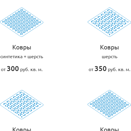
Ковры
Ковры
синтетика + шерсть
шерсть
300
350
от
руб. кв. м.
от
руб. кв. м.
Ковры
Ковры