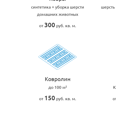
cинтетика + уборка шерсти
шерсть
домашних животных
300
от
руб. кв. м.
Ковролин
до 100 м²
К
150
от
руб. кв. м.
о