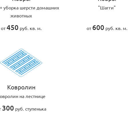
 + уборка шерсти домашних
"Шагги"
животных
450
600
от
руб. кв. м.
от
руб. кв. м.
Ковролин
овролин на лестнице
300
т
руб. ступенька