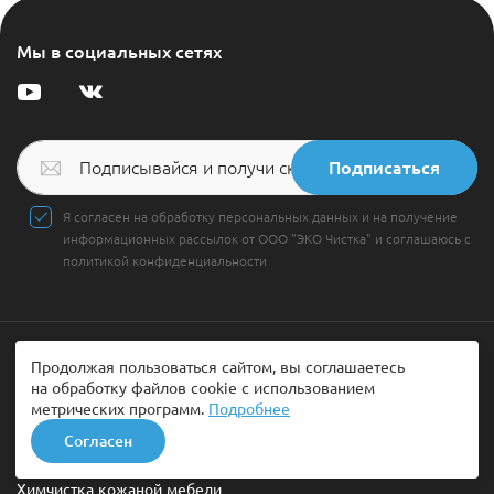
Мы в социальных сетях
Подписаться
Я согласен на обработку персональных данных и на получение
информационных рассылок от ООО "ЭКО Чистка" и соглашаюсь с
политикой конфиденциальности
Продолжая пользоваться сайтом, вы соглашаетесь
Услуги
на обработку файлов cookie с использованием
метрических программ.
Подробнее
Химчистка диванов
Согласен
Химчистка мягкой мебели
Химчистка кожаной мебели