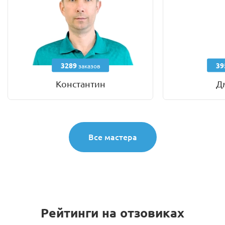
3289
39
заказов
Константин
Д
Все мастера
Рейтинги на отзовиках