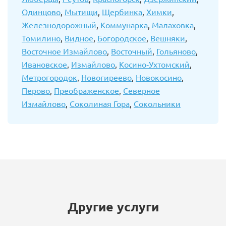
Одинцово
,
Мытищи
,
Щербинка
,
Химки
,
Железнодорожный
,
Коммунарка
,
Малаховка
,
Томилино
,
Видное
,
Богородское
,
Вешняки
,
Восточное Измайлово
,
Восточный
,
Гольяново
,
Ивановское
,
Измайлово
,
Косино-Ухтомский
,
Метрогородок
,
Новогиреево
,
Новокосино
,
Перово
,
Преображенское
,
Северное
Измайлово
,
Соколиная Гора
,
Сокольники
Другие услуги