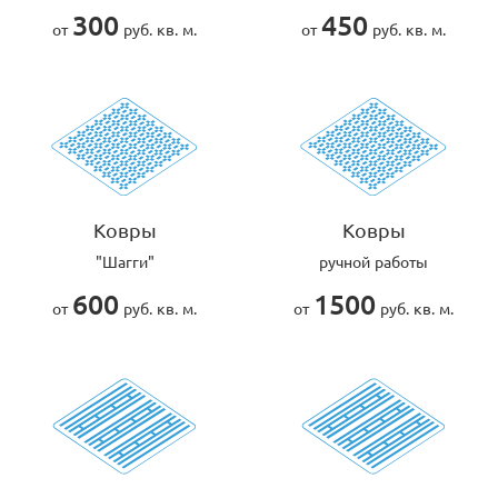
300
450
от
руб. кв. м.
от
руб. кв. м.
Ковры
Ковры
"Шагги"
ручной работы
600
1500
от
руб. кв. м.
от
руб. кв. м.