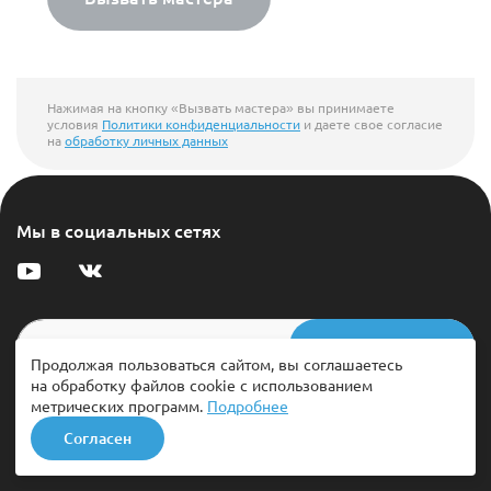
Нажимая на кнопку «Вызвать мастера» вы принимаете
условия
Политики конфиденциальности
и даете свое согласие
на
обработку личных данных
Мы в социальных сетях
Подписаться
Продолжая пользоваться сайтом, вы соглашаетесь
на обработку файлов cookie с использованием
Я согласен на обработку персональных данных и на получение
метрических программ.
Подробнее
информационных рассылок от ООО "ЭКО Чистка" и соглашаюсь с
Согласен
политикой конфиденциальности