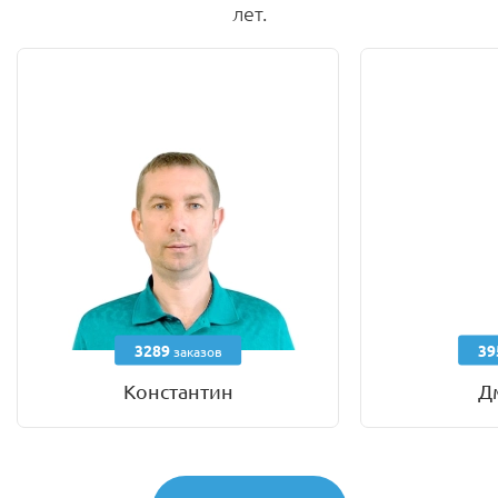
лет.
3289
39
заказов
Константин
Д