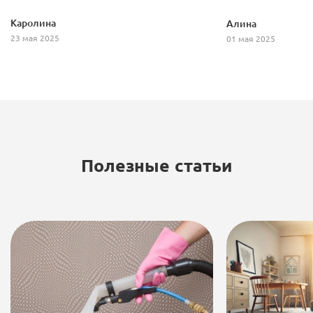
ковёр как новые. 
Каролина
Алина
обращаться к Вам
23 мая 2025
01 мая 2025
рекомендовать Ва
Полезные статьи