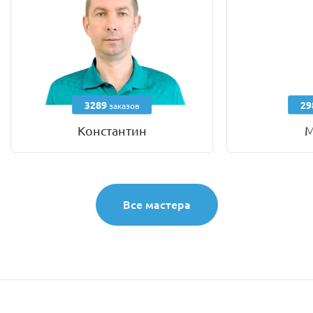
3289
29
заказов
Константин
М
Все мастера