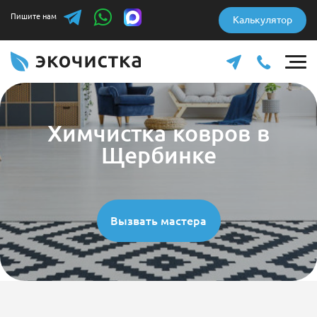
Пишите нам
Калькулятор
Химчистка ковров в
Щербинке
Вызвать мастера