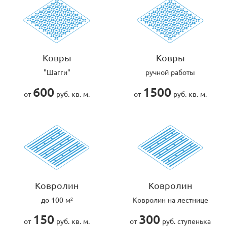
Ковры
Ковры
"Шагги"
ручной работы
600
1500
от
руб. кв. м.
от
руб. кв. м.
Ковролин
Ковролин
до 100 м²
Ковролин на лестнице
150
300
от
руб. кв. м.
от
руб. ступенька