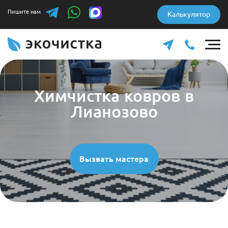
Пишите нам
Калькулятор
Химчистка ковров в
Лианозово
Вызвать мастера