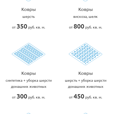
Ковры
Ковры
шерсть
вискоза, шелк
350
800
от
руб. кв. м.
от
руб. кв. м.
Ковры
Ковры
cинтетика + уборка шерсти
шерсть + уборка шерсти
домашних животных
домашних животных
300
450
от
руб. кв. м.
от
руб. кв. м.