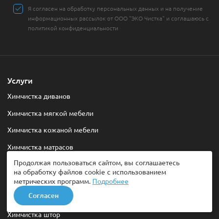
Я согласен на обработку персональных данных и на получение
информационных рассылок от ООО "ЭКО Чистка" и соглашаюсь с
политикой конфиденциальности
Услуги
Химчистка диванов
Химчистка мягкой мебели
Химчистка кожаной мебели
Химчистка матрасов
Продолжая пользоваться сайтом, вы соглашаетесь
Химчистка ковров
на обработку файлов cookie с использованием
Химчистка ковров с вывозом
метрических программ.
Подробнее
Согласен
Химчистка ковролина
Химчистка штор