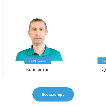
3289
39
заказов
Константин
Д
Все мастера