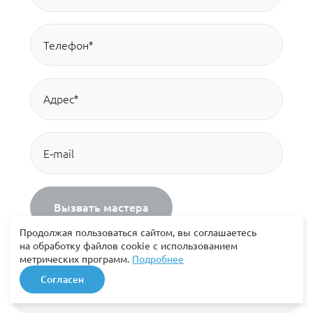
Вызвать мастера
Продолжая пользоваться сайтом, вы соглашаетесь
на обработку файлов cookie с использованием
метрических программ.
Подробнее
Нажимая на кнопку «Вызвать мастера» вы принимаете
Согласен
условия
Политики конфиденциальности
и даете свое согласие
на
обработку личных данных