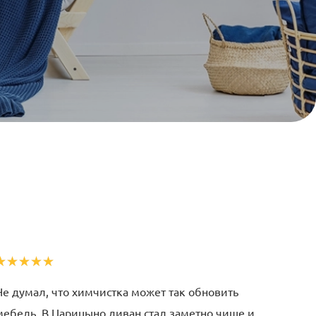
Не думал, что химчистка может так обновить
Если и
мебель. В Царицыно диван стал заметно чище и
Царицы