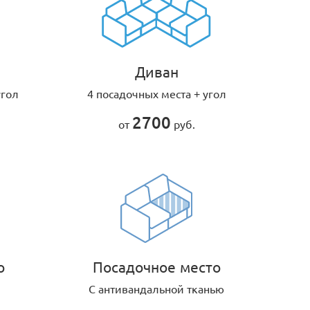
Диван
угол
4 посадочных места + угол
2700
от
руб.
о
Посадочное место
С антивандальной тканью