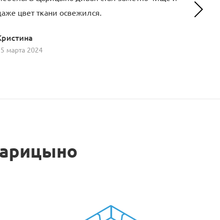
даже цвет ткани освежился.
их раб
Кристина
Верон
15 марта 2024
12 мая 
Царицыно