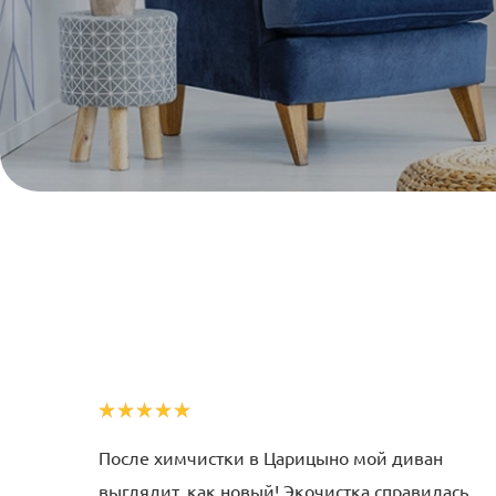
После химчистки в Царицыно мой диван
выглядит, как новый! Экочистка справилась