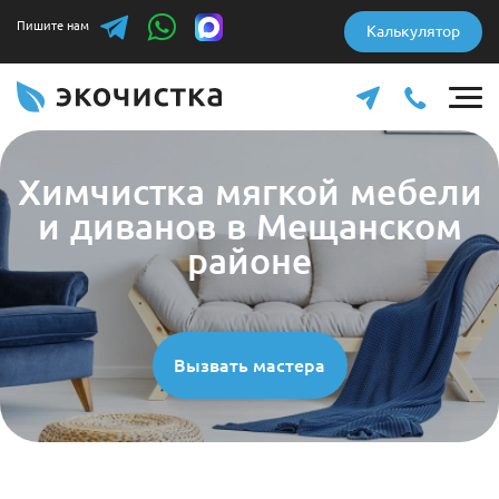
Пишите нам
Калькулятор
Химчистка мягкой мебели
и диванов в Мещанском
районе
Вызвать мастера