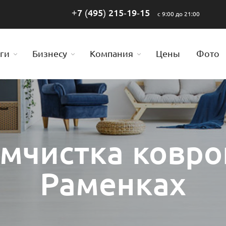
+7 (495) 215-19-15
с 9:00 до 21:00
ги
Бизнесу
Компания
Цены
Фото
мчистка ковро
Раменках