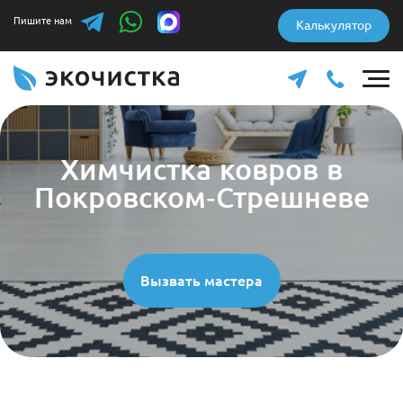
Пишите нам
Калькулятор
Химчистка ковров в
Покровском-Стрешневе
Вызвать мастера