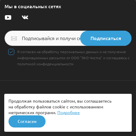
Мы в социальных сетях
Подписаться
Я согласен на обработку персональных данных и на получение
информационных рассылок от ООО "ЭКО Чистка" и соглашаюсь с
политикой конфиденциальности
Услуги
Продолжая пользоваться сайтом, вы соглашаетесь
Химчистка диванов
на обработку файлов cookie с использованием
метрических программ.
Подробнее
Химчистка мягкой мебели
Согласен
Химчистка кожаной мебели