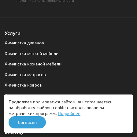
политикой конфиденциальности
Услуги
Химчистка диванов
Химчистка мягкой мебели
Химчистка кожаной мебели
Химчистка матрасов
Химчистка ковров
Химчистка ковров с вывозом
Продолжая пользоваться сайтом, вы соглашаетесь
Химчистка ковролина
на обработку файлов cookie с использованием
метрических программ.
Подробнее
Химчистка штор
Согласен
Бизнесу