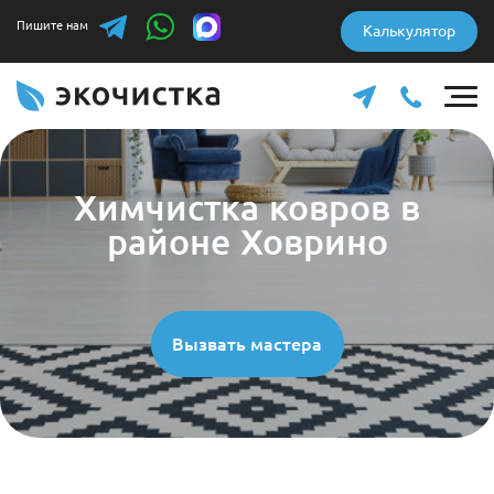
Пишите нам
Калькулятор
Химчистка ковров в
районе Ховрино
Вызвать мастера