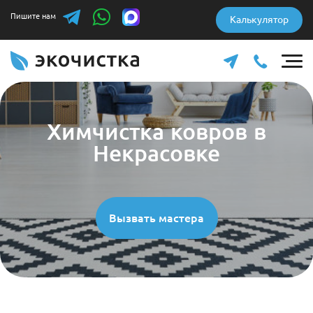
Пишите нам
Калькулятор
Химчистка ковров в
Некрасовке
Вызвать мастера