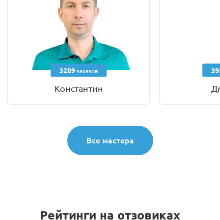
3289
39
заказов
Константин
Д
Все мастера
Рейтинги на отзовиках