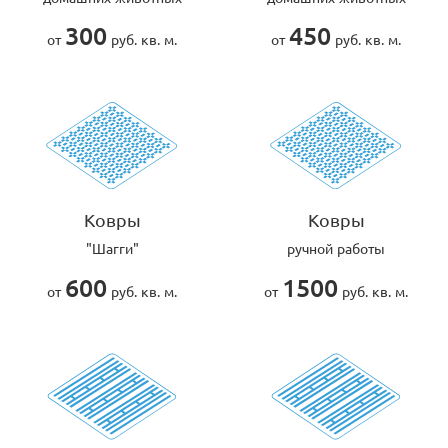
300
450
от
руб. кв. м.
от
руб. кв. м.
Ковры
Ковры
"Шагги"
ручной работы
600
1500
от
руб. кв. м.
от
руб. кв. м.